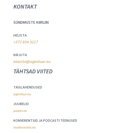
KONTAKT
SÜNDMUSTE KIIRLIIN
HELISTA
+372 654 3217
KIRJUTA
einasto@agentuur.eu
TÄHTSAD VIITED
TÄISLAHENDUSED
agentuur.eu
JUUBELID
juubel.ee
KONVERENTSID JA PODCASTI TEENUSED
moderaator.eu