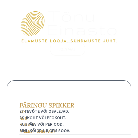
KONTAKT
PÄRINGU SPIKKER
ETTEVÕTE VÕI OSALEJAD.
KES?
ASUKOHT VÕI PEOKOHT.
KUS?
KUUPÄEV VÕI PERIOOD.
MILLAL?
SINU KÕIGE JULGEM SOOV.
MILLEST UNISTAD?