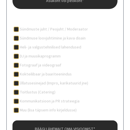
Millist tuge vajad?*
Sündmuste juht / Peojuht / Moderaator
Sündmuse loovjuhtimine ja kava disain
Heli- ja valgustehnilised lahendused
DJ ja muusikaprogramm
Fotograaf ja videograaf
Kokteilibaar ja baariteenindus
Üllatusesinejad (Impro, karikatuurid jne)
Toitlustus (Catering)
Kommunikatsioon ja PR strateegia
Muu (lisa täpsem info kirjeldusse)