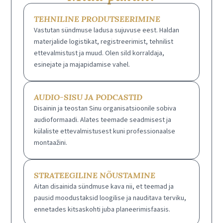
TEHNILINE PRODUTSEERIMINE
Vastutan sündmuse ladusa sujuvuse eest. Haldan
materjalide logistikat, registreerimist, tehnilist
ettevalmistust ja muud. Olen sild korraldaja,
esinejate ja majapidamise vahel.
AUDIO-SISU JA PODCASTID
Disainin ja teostan Sinu organisatsioonile sobiva
audioformaadi. Alates teemade seadmisest ja
külaliste ettevalmistusest kuni professionaalse
montaažini.
STRATEEGILINE NÕUSTAMINE
Aitan disainida sündmuse kava nii, et teemad ja
pausid moodustaksid loogilise ja nauditava terviku,
ennetades kitsaskohti juba planeerimisfaasis.