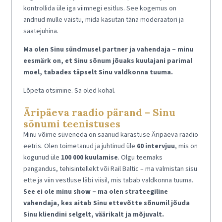
kontrollida üle iga viimnegi esitlus. See kogemus on
andnud mulle vaistu, mida kasutan täna moderaatori ja
saatejuhina.
Ma olen Sinu sündmusel partner ja vahendaja – minu
eesmärk on, et Sinu sõnum jõuaks kuulajani parimal
moel, tabades täpselt Sinu valdkonna tuuma.
Lõpeta otsimine. Sa oled kohal.
Äripäeva raadio pärand – Sinu
sõnumi teenistuses
Minu võime süveneda on saanud karastuse Äripäeva raadio
eetris. Olen toimetanud ja juhtinud üle
60 intervjuu
, mis on
kogunud üle
100 000 kuulamise
. Olgu teemaks
pangandus, tehisintellekt või Rail Baltic – ma valmistan sisu
ette ja viin vestluse läbi viisil, mis tabab valdkonna tuuma.
See ei ole minu show – ma olen strateegiline
vahendaja, kes aitab Sinu ettevõtte sõnumil jõuda
Sinu kliendini selgelt, väärikalt ja mõjuvalt.