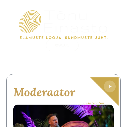
KONTAKT
Moderaator
Kuula tervitust