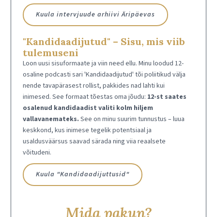
Kuula intervjuude arhiivi Äripäevas
"Kandidaadijutud" – Sisu, mis viib
tulemuseni
Loon uusi sisuformaate ja viin need ellu. Minu loodud 12-
osaline podcasti sari 'Kandidaadijutud' tõi poliitikud välja
nende tavapärasest rollist, pakkides nad lahti kui
inimesed. See formaat tõestas oma jõudu:
12-st saates
osalenud kandidaadist valiti kolm hiljem
vallavanemateks.
See on minu suurim tunnustus – luua
keskkond, kus inimese tegelik potentsiaal ja
usaldusväärsus saavad särada ning viia reaalsete
võitudeni.
Kuula "Kandidaadijuttusid"
Mida pakun?