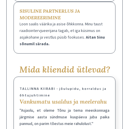
SISULINE PARTNERLUS JA
MODEREERIMINE
Loon saalis väärika ja asise õhkkonna. Minu taust
raadiointervjueerijana tagab, et iga küsimus on
asjakohane ja vestlus püsib fookuses.
Aitan Sinu
sõnumil särada.
Mida kliendid ütlevad?
TALLINNA KIIRABI - jõulupidu, korraldus ja
õhtujuhtimine
Vankumatu usaldus ja meelerahu
"Asjaolu, et oleme Tõnu ja tema meeskonnaga
järgmise aasta sündmuse kuupäeva juba paika
pannud, on parim tõestus meie rahulolust."