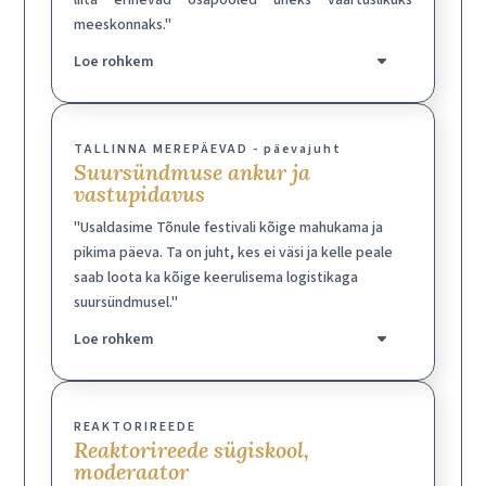
liita erinevad osapooled üheks väärtuslikuks
meeskonnaks."
Loe rohkem
TALLINNA MEREPÄEVAD - päevajuht
Suursündmuse ankur ja
vastupidavus
"Usaldasime Tõnule festivali kõige mahukama ja
pikima päeva. Ta on juht, kes ei väsi ja kelle peale
saab loota ka kõige keerulisema logistikaga
suursündmusel."
Loe rohkem
REAKTORIREEDE
Reaktorireede sügiskool,
moderaator