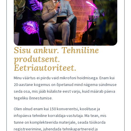
Sisu ankur. Tehniline
produtsent.
Eetriautoriteet.
Minu väärtus ei piirdu vaid mikrofoni hoidmisega. Enam kui
20-aastane kogemus on õpetanud mind nägema sündmuse
seda osa, mis jääb külaliste eest varju, kuid määrab päeva
tegeliku õnnestumise.
Olen olnud enam kui 150 konverentsi, koolituse ja
infopäeva tehniline korraldaja-vastutaja. Ma tean, mis
tunne on komplekteerida materjale, seada töökorda
registreerimine, juhendada tehnikapartnereid ja